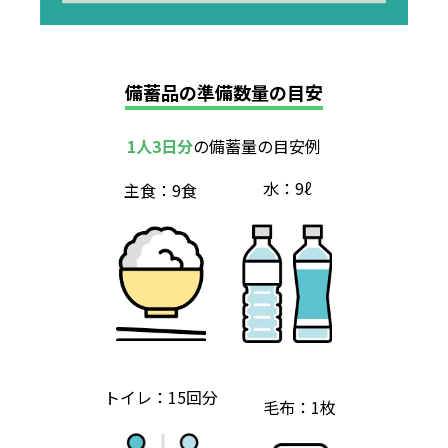
備蓄品の準備数量の目安
1人3日分
の備蓄量の目安例
水：9ℓ
主食：9食
トイレ：15回分
毛布：1枚